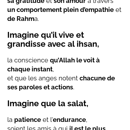
sa gratitude
et
son amour
à travers
un comportement plein d’empathie
et
de Rahm
a.
Imagine qu’il vive et
grandisse avec al ihsan,
la conscience
qu’Allah le voit à
chaque instant
,
et que les anges notent
chacune de
ses paroles et actions
.
Imagine que la salat,
la
patience
et l’
endurance
,
soient les amis à qui
il est le plus