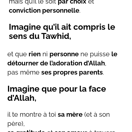
mais qu’il le soit
par choix
et
conviction personnelle
.
Imagine qu’il ait compris le
sens du Tawhid,
et que
rien
ni
personne
ne puisse
le
détourner de l’adoration d’Allah
,
pas même
ses propres parents
.
Imagine que pour la face
d’Allah,
il te montre à toi
sa mère
(et à son
père),