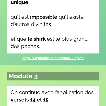
unique
,
qu’il est
impossible
qu’il existe
d’autres divinités,
et que
le shirk
est le plus grand
des péchés.
https://rejoindre-le-challenge-luqman
Module 3
On continue avec l’application des
versets 14 et 15
.