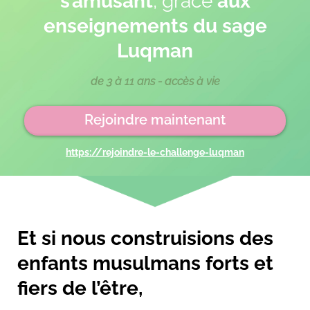
s’amusant
, grâce
aux
enseignements du sage
Luqman
de 3 à 11 ans - accès à vie
Rejoindre maintenant
https://rejoindre-le-challenge-luqman
Et si nous construisions des
enfants musulmans forts et
fiers de l’être,